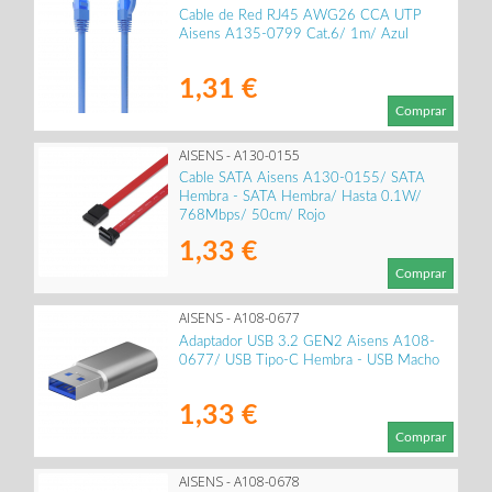
Cable de Red RJ45 AWG26 CCA UTP
Aisens A135-0799 Cat.6/ 1m/ Azul
1,31 €
Comprar
AISENS - A130-0155
Cable SATA Aisens A130-0155/ SATA
Hembra - SATA Hembra/ Hasta 0.1W/
768Mbps/ 50cm/ Rojo
1,33 €
Comprar
AISENS - A108-0677
Adaptador USB 3.2 GEN2 Aisens A108-
0677/ USB Tipo-C Hembra - USB Macho
1,33 €
Comprar
AISENS - A108-0678