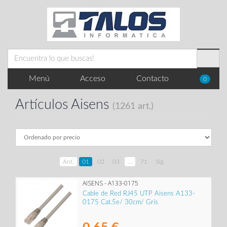
Menú
Acceso
Contacto
0
Artículos Aisens
(1261 art.)
Ant.
01
02
03
...
71
Sig.
AISENS - A133-0175
Cable de Red RJ45 UTP Aisens A133-
0175 Cat.5e/ 30cm/ Gris