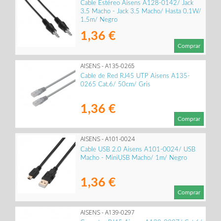
Cable Estéreo Aisens A128-0142/ Jack
3.5 Macho - Jack 3.5 Macho/ Hasta 0.1W/
1.5m/ Negro
1,36 €
Comprar
AISENS - A135-0265
Cable de Red RJ45 UTP Aisens A135-
0265 Cat.6/ 50cm/ Gris
1,36 €
Comprar
AISENS - A101-0024
Cable USB 2.0 Aisens A101-0024/ USB
Macho - MiniUSB Macho/ 1m/ Negro
1,36 €
Comprar
AISENS - A139-0297