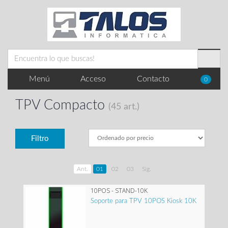
Menú
Acceso
Contacto
0
TPV Compacto
(45 art.)
Filtro
Ant.
01
02
03
Sig.
10POS - STAND-10K
Soporte para TPV 10POS Kiosk 10K