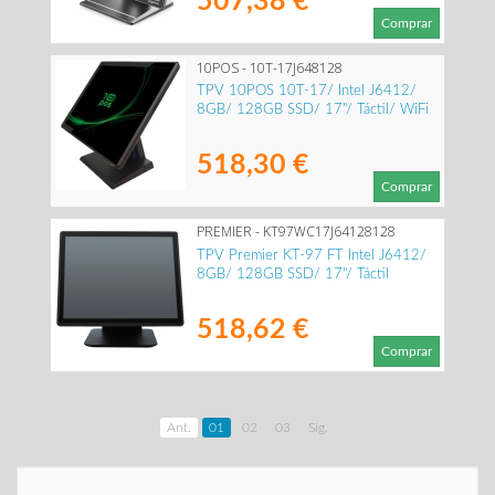
507,38 €
Comprar
10POS - 10T-17J648128
TPV 10POS 10T-17/ Intel J6412/
8GB/ 128GB SSD/ 17"/ Táctil/ WiFi
518,30 €
Comprar
PREMIER - KT97WC17J64128128
TPV Premier KT-97 FT Intel J6412/
8GB/ 128GB SSD/ 17"/ Táctil
518,62 €
Comprar
Ant.
01
02
03
Sig.