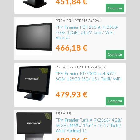
451,84 €
Comprar
PREMIER - PCP215C432A11
TPV Premier PCP-215 A RK3568/
4GB/ 32GB/ 21.5"/ Táctil/ WiFi/
Android
466,18 €
Comprar
PREMIER - KT200015N978128
TPV Premier KT-2000 Intel N97/
8GB/ 128GB SSD/ 15"/ Táctil/ WiFi
479,93 €
Comprar
PREMIER -
TURIA156RK35684642ND10G
TPV Premier Turia A RK3568/ 4GB/
64GB eMMC/ 15.6" + 10.1"/ Táctil/
WiFi/ Android 11