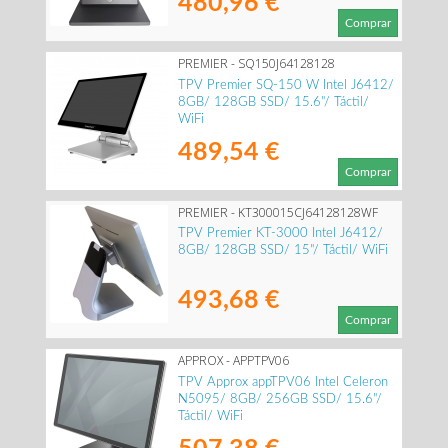
480,96 €
Comprar
PREMIER - SQ150J64128128
TPV Premier SQ-150 W Intel J6412/
8GB/ 128GB SSD/ 15.6"/ Táctil/
WiFi
489,54 €
Comprar
PREMIER - KT300015CJ64128128WF
TPV Premier KT-3000 Intel J6412/
8GB/ 128GB SSD/ 15"/ Táctil/ WiFi
493,68 €
Comprar
APPROX - APPTPV06
TPV Approx appTPV06 Intel Celeron
N5095/ 8GB/ 256GB SSD/ 15.6"/
Táctil/ WiFi