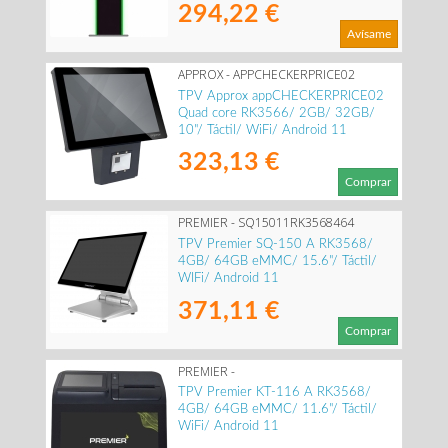
294,22 €
Avísame
APPROX - APPCHECKERPRICE02
TPV Approx appCHECKERPRICE02
Quad core RK3566/ 2GB/ 32GB/
10"/ Táctil/ WiFi/ Android 11
323,13 €
Comprar
PREMIER - SQ15011RK3568464
TPV Premier SQ-150 A RK3568/
4GB/ 64GB eMMC/ 15.6"/ Táctil/
WIFi/ Android 11
371,11 €
Comprar
PREMIER -
KT116A11116RK356846480P5S
TPV Premier KT-116 A RK3568/
4GB/ 64GB eMMC/ 11.6"/ Táctil/
WiFi/ Android 11