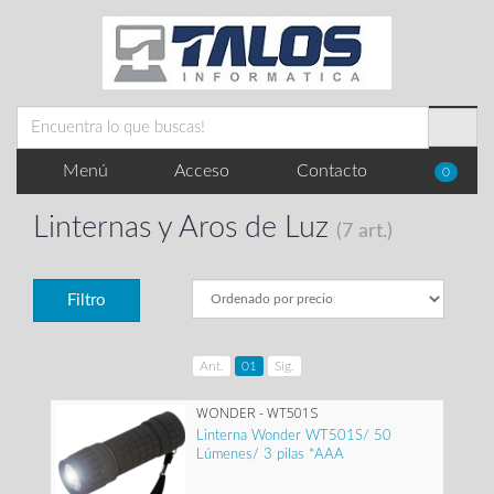
Menú
Acceso
Contacto
0
Linternas y Aros de Luz
(7 art.)
Filtro
Ant.
01
Sig.
WONDER - WT501S
Linterna Wonder WT501S/ 50
Lúmenes/ 3 pilas *AAA