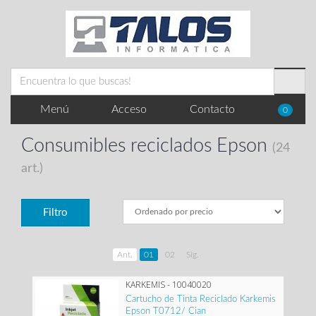
Menú
Acceso
Contacto
0
Consumibles reciclados Epson
(24
art.)
Filtro
Ant.
01
02
Sig.
KARKEMIS - 10040020
Cartucho de Tinta Reciclado Karkemis
Epson T0712/ Cian