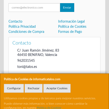
Enviar
Contacto
Información Legal
Política Privacidad
Política de Cookies
Condiciones de Compra
Formas de Pago
Contacto
C/ Juan Ramón Jiménez, 83
46450
BENIFAIO
,
Valencia
962031545
toni@talos.es
Política de Cookies de informaticatalos.com
Horario
Configurar
Rechazar
Aceptar Cookies
De 16:00 hasta las 20:30
Utilizamos cookies propias y de terceros para mejorar nuestros servicios.
Puede obtener más información, o bien conocer cómo cambiar la
configuración, en nuestra
Política de Cookies
.
, , , , España. - C.I.F.: 22698504B - Tfno: