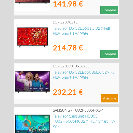
141,98 €
Comprar
LG - 32LQ631C
Televisor LG 32LQ631C 32"/ Full
HD/ Smart TV/ WiFi
214,78 €
Comprar
LG - 32LB650B6LA.AEU
Televisor LG 32LB650B6LA 32"/ Full
HD/ Smart TV/ WiFi
232,21 €
Avísame
SAMSUNG - TU32H5005FKXSP
Televisor Samsung H5005
TU32H5005FK 32"/ HD/ Smart TV/
WiFi