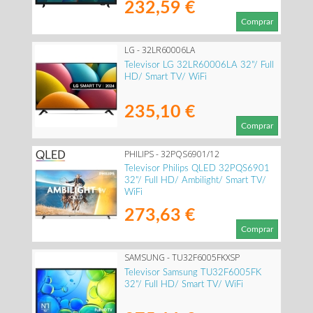
232,59 €
Comprar
LG - 32LR60006LA
Televisor LG 32LR60006LA 32"/ Full
HD/ Smart TV/ WiFi
235,10 €
Comprar
PHILIPS - 32PQS6901/12
Televisor Philips QLED 32PQS6901
32"/ Full HD/ Ambilight/ Smart TV/
WiFi
273,63 €
Comprar
SAMSUNG - TU32F6005FKXSP
Televisor Samsung TU32F6005FK
32"/ Full HD/ Smart TV/ WiFi