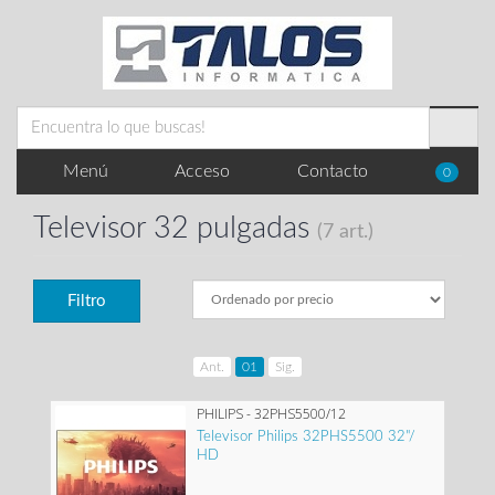
Menú
Acceso
Contacto
0
Televisor 32 pulgadas
(7 art.)
Filtro
Ant.
01
Sig.
PHILIPS - 32PHS5500/12
Televisor Philips 32PHS5500 32"/
HD