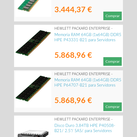
3.444,37 €
Comprar
HEWLETT PACKARD ENTERPRISE -
P43331-B21
Memoria RAM 64GB (1x64GB) DDR5
HPE P43331-B21 para Servidores
5.868,96 €
Comprar
HEWLETT PACKARD ENTERPRISE -
P64707-B21
Memoria RAM 64GB (1x64GB) DDR5
HPE P64707-B21 para Servidores
5.868,96 €
Comprar
HEWLETT PACKARD ENTERPRISE -
P40508-B21
Disco Duro 3.84TB HPE P40508-
B21/ 2.5"/ SAS/ para Servidores