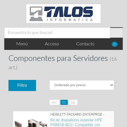
Menú
Acceso
Contacto
0
Componentes para Servidores
(16
art.)
Filtro
Ant.
01
Sig.
HEWLETT PACKARD ENTERPRISE -
P48818-B21
Kit de disipadores estándar HPE
P48818-B21/ Compatible con