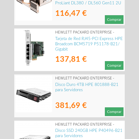
ProLiant DL380 / DL560 Gen11 2U
116,47 €
Comprar
HEWLETT PACKARD ENTERPRISE -
P51178-B21
Tarjeta de Red RJ45-PCI Express HPE
Broadcom BCM5719 P51178-B21/
Gigabit
137,81 €
Comprar
HEWLETT PACKARD ENTERPRISE -
801888-B21
Disco Duro 4TB HPE 801888-B21
para Servidores
381,69 €
Comprar
HEWLETT PACKARD ENTERPRISE -
P40496-B21
Disco SSD 240GB HPE P40496-B21
para Servidores