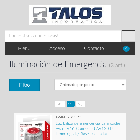
Menú
Acceso
Contacto
0
Iluminación de Emergencia
(3 art.)
Filtro
Ant.
01
Sig.
AVANT - AV1201
Luz baliza de emergencia para coche
Avant V16 Connected AV1201/
Homologada/ Base Imantada/
Geolocalizable/ Funciona a Pilas