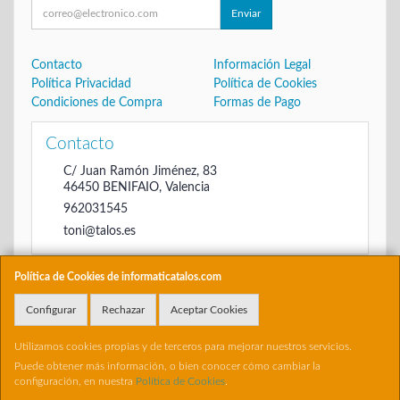
Enviar
Contacto
Información Legal
Política Privacidad
Política de Cookies
Condiciones de Compra
Formas de Pago
Contacto
C/ Juan Ramón Jiménez, 83
46450
BENIFAIO
,
Valencia
962031545
toni@talos.es
Política de Cookies de informaticatalos.com
Horario
Configurar
Rechazar
Aceptar Cookies
De 16:00 hasta las 20:30
Utilizamos cookies propias y de terceros para mejorar nuestros servicios.
Puede obtener más información, o bien conocer cómo cambiar la
configuración, en nuestra
Política de Cookies
.
, , , , España. - C.I.F.: 22698504B - Tfno: