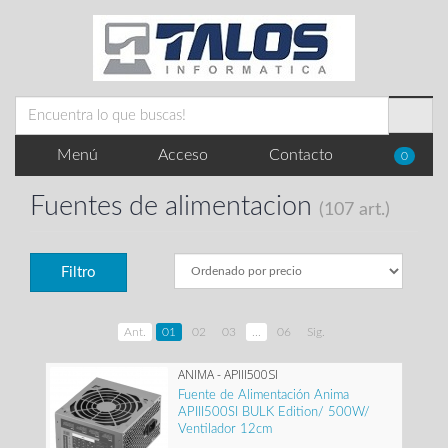
Menú
Acceso
Contacto
0
Fuentes de alimentacion
(107 art.)
Filtro
Ant.
01
02
03
...
06
Sig.
ANIMA - APIII500SI
Fuente de Alimentación Anima
APIII500SI BULK Edition/ 500W/
Ventilador 12cm