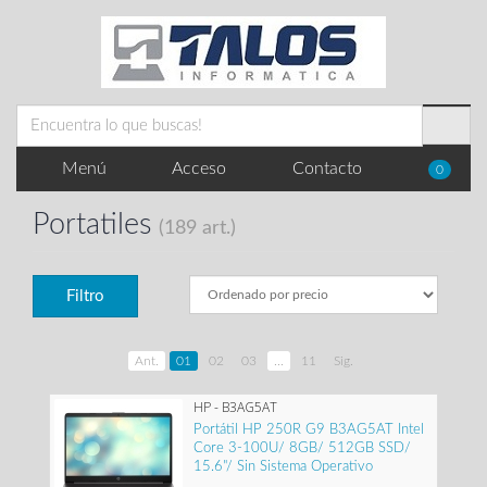
Menú
Acceso
Contacto
0
Portatiles
(189 art.)
Filtro
Ant.
01
02
03
...
11
Sig.
HP - B3AG5AT
Portátil HP 250R G9 B3AG5AT Intel
Core 3-100U/ 8GB/ 512GB SSD/
15.6"/ Sin Sistema Operativo