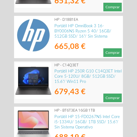
651,32 €
Comprar
HP - D18B1EA
Portátil HP OmniBook 3 16-
BY0006NS Ryzen 5 40/ 16GB/
512GB SSD/ 16"/ Sin Sistema
Operativo
665,08 €
Comprar
HP - C14Q3ET
Portátil HP 250R G10 C14Q3ET Intel
Core 5-120U/ 8GB/ 512GB SSD/
15.6"/ Win11 Pro
679,43 €
Comprar
HP - BT6T3EA 16GB 1TB
Portátil HP 15-FD0267NS Intel Core
i5-1334U/ 16GB/ 1TB SSD/ 15.6"/
Sin Sistema Operativo