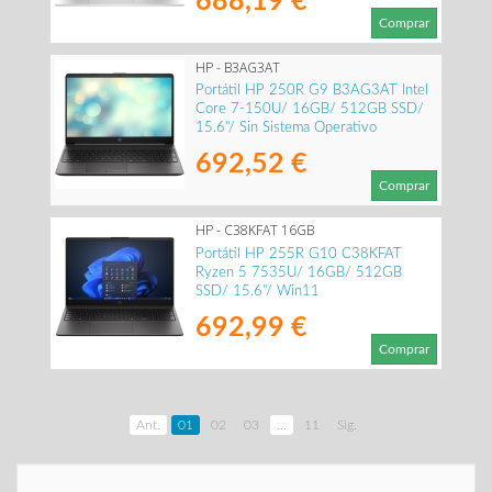
688,19 €
Comprar
HP - B3AG3AT
Portátil HP 250R G9 B3AG3AT Intel
Core 7-150U/ 16GB/ 512GB SSD/
15.6"/ Sin Sistema Operativo
692,52 €
Comprar
HP - C38KFAT 16GB
Portátil HP 255R G10 C38KFAT
Ryzen 5 7535U/ 16GB/ 512GB
SSD/ 15.6"/ Win11
692,99 €
Comprar
Ant.
01
02
03
...
11
Sig.