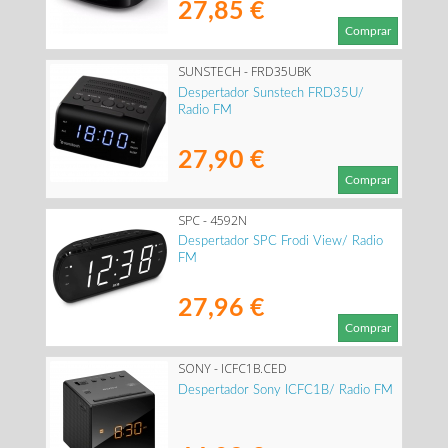
27,85 €
Comprar
SUNSTECH - FRD35UBK
Despertador Sunstech FRD35U/
Radio FM
27,90 €
Comprar
SPC - 4592N
Despertador SPC Frodi View/ Radio
FM
27,96 €
Comprar
SONY - ICFC1B.CED
Despertador Sony ICFC1B/ Radio FM