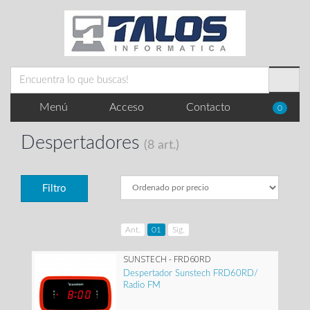
Menú
Acceso
Contacto
0
Despertadores
(8 art.)
Filtro
Ant.
01
Sig.
SUNSTECH - FRD60RD
Despertador Sunstech FRD60RD/
Radio FM