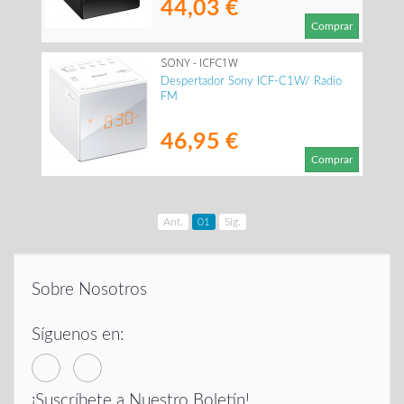
44,03 €
Comprar
SONY - ICFC1W
Despertador Sony ICF-C1W/ Radio
FM
46,95 €
Comprar
Ant.
01
Sig.
Sobre Nosotros
Síguenos en:
¡Suscríbete a Nuestro Boletín!