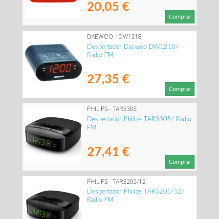
20,05 €
Comprar
DAEWOO - DW1218
Despertador Daewoo DW1218/
Radio FM
27,35 €
Comprar
PHILIPS - TAR3305
Despertador Philips TAR3305/ Radio
FM
27,41 €
Comprar
PHILIPS - TAR3205/12
Despertador Philips TAR3205/12/
Radio FM