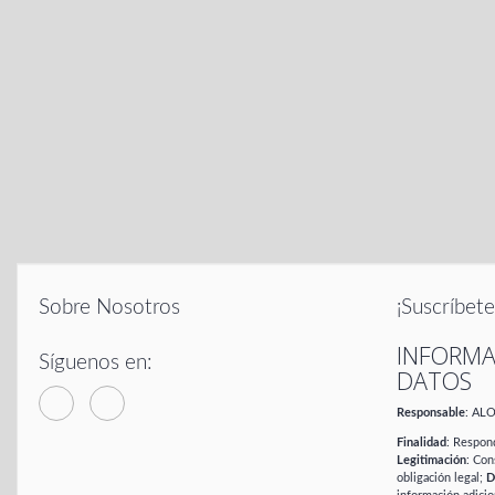
Sobre Nosotros
¡Suscríbete
INFORMA
Síguenos en:
DATOS
Responsable
: AL
Finalidad
: Respond
Legitimación
: Con
obligación legal;
D