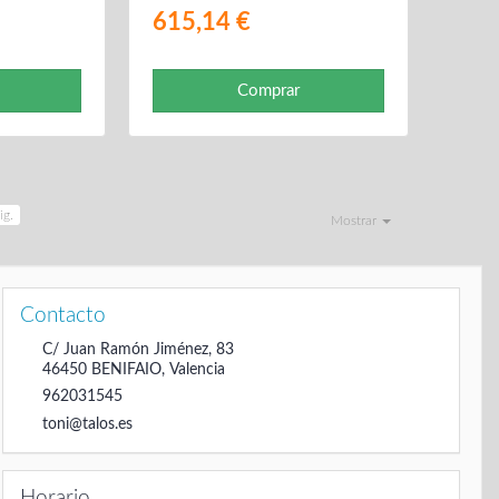
615,14 €
Comprar
ig.
Mostrar
Contacto
C/ Juan Ramón Jiménez, 83
46450
BENIFAIO
,
Valencia
962031545
toni@talos.es
Horario