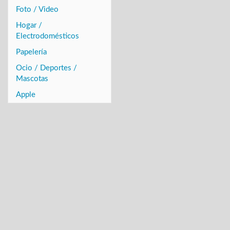
Foto / Video
Hogar /
Electrodomésticos
Papelería
Ocio / Deportes /
Mascotas
Apple