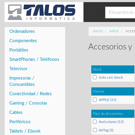
Ordenadores
INICIO
APPLE
ACCES
Componentes
Accesorios y 
Portátiles
SmartPhones / Teléfonos
Televisor
Stock
Solo con Stock
Impresoras /
Consumibles
Marcas
Conectividad / Redes
APPLE (15)
Gaming / Consolas
Cables
Tipo de Accesorios
Periféricos
Auriculares (12)
AirTag (3)
Tablets / Ebook