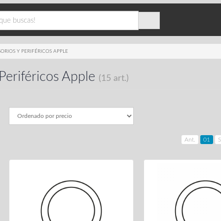
ORIOS Y PERIFÉRICOS APPLE
Periféricos Apple
(15 art.)
Ant.
01
S