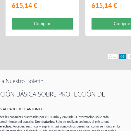
615,14 €
615,14 €
Comprar
Comprar
Ant.
01
S
 a Nuestro Boletín!
CIÓN BÁSICA SOBRE PROTECCIÓN DE
OS AGUADO, JOSE ANTONIO
er las consultas planteadas por el usuario y enviarle la información solicitada;
sentimiento del usuario;
Destinatarios
: Solo se realizan cesiones si existe una
erechos
: Acceder, rectificar y suprimir, así como otros derechos, como se indica en la