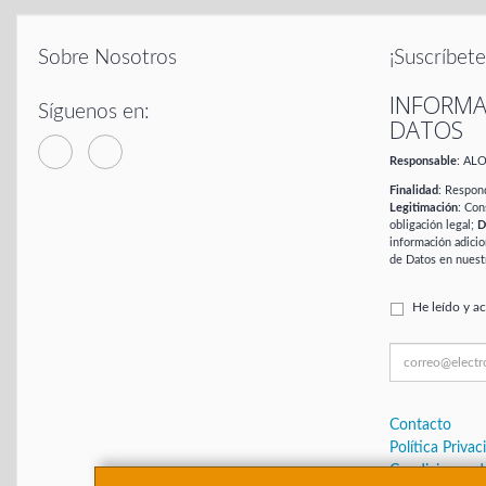
Sobre Nosotros
¡Suscríbete
INFORMA
Síguenos en:
DATOS
Responsable
: AL
Finalidad
: Respond
Legitimación
: Con
obligación legal;
D
información adicio
de Datos en nuest
He leído y a
Contacto
Política Privac
Condiciones 