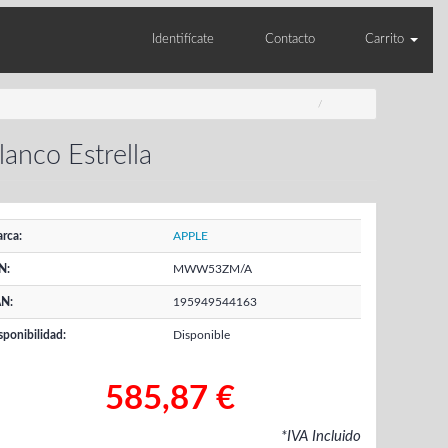
Identifícate
Contacto
Carrito
anco Estrella
rca:
APPLE
N:
MWW53ZM/A
N:
195949544163
sponibilidad:
Disponible
585,87 €
*IVA Incluido