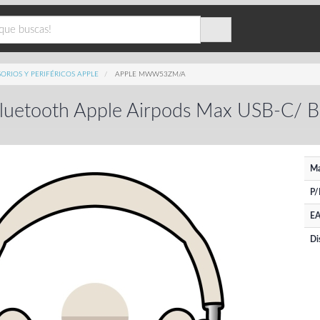
ORIOS Y PERIFÉRICOS APPLE
APPLE MWW53ZM/A
Bluetooth Apple Airpods Max USB-C/ Bl
Ma
P/
EA
Di