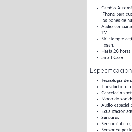
Cambio Automát
iPhone para que
los pones de n
Audio compartid
TV.
Siri siempre ac
llegan.
Hasta 20 horas 
Smart Case
Especificacio
Tecnología de 
Transductor din
Cancelación act
Modo de sonid
Audio espacial 
Ecualización ad
Sensores
Sensor óptico (e
Sensor de posici