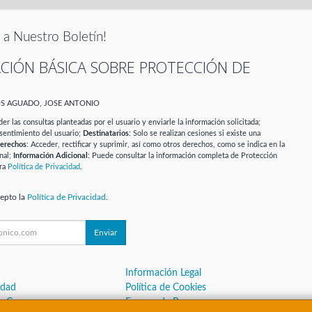
 a Nuestro Boletín!
CIÓN BÁSICA SOBRE PROTECCIÓN DE
OS AGUADO, JOSE ANTONIO
er las consultas planteadas por el usuario y enviarle la información solicitada;
sentimiento del usuario;
Destinatarios
: Solo se realizan cesiones si existe una
erechos
: Acceder, rectificar y suprimir, así como otros derechos, como se indica en la
nal;
Información Adicional
: Puede consultar la información completa de Protección
ra
Política de Privacidad
.
cepto la
Política de Privacidad
.
Enviar
Información Legal
idad
Política de Cookies
de Compra
Formas de Pago