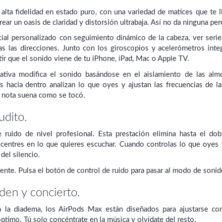
lta fidelidad en estado puro, con una variedad de matices que te l
ear un oasis de claridad y distorsión ultrabaja. Así no da ninguna p
cial personalizado con seguimiento dinámico de la cabeza, ver serie
as las direcciones. Junto con los giroscopios y acelerómetros int
tir que el sonido viene de tu iPhone, iPad, Mac o Apple TV.
tativa modifica el sonido basándose en el aislamiento de las almo
s hacia dentro analizan lo que oyes y ajustan las frecuencias de 
da nota suena como se tocó.
udito.
e ruido de nivel profesional. Esta prestación elimina hasta el do
 centres en lo que quieres escuchar. Cuando controlas lo que oyes
del silencio.
te. Pulsa el botón de control de ruido para pasar al modo de sonid
den y concierto.
a la diadema, los AirPods Max están diseñados para ajustarse c
ptimo. Tú solo concéntrate en la música y olvídate del resto.