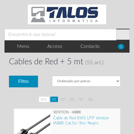
Menú
Acceso
Contacto
0
Cables de Red + 5 mt
(55 art.)
Filtro
Ant.
01
02
03
04
Sig.
VENTION - IABBK
Cable de Red RJ45 UTP Vention
IABBK Cat.5e/ 8m/ Negro