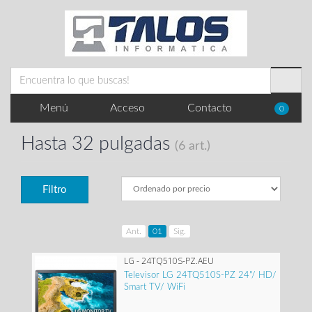
Menú
Acceso
Contacto
0
Hasta 32 pulgadas
(6 art.)
Filtro
Ant.
01
Sig.
LG - 24TQ510S-PZ.AEU
Televisor LG 24TQ510S-PZ 24"/ HD/
Smart TV/ WiFi