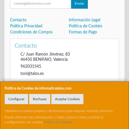
Enviar
Contacto
Información Legal
Política Privacidad
Política de Cookies
Condiciones de Compra
Formas de Pago
Contacto
C/ Juan Ramón Jiménez, 83
46450
BENIFAIO
,
Valencia
962031545
toni@talos.es
Política de Cookies de informaticatalos.com
Horario
Configurar
Rechazar
Aceptar Cookies
De 16:00 hasta las 20:30
Utilizamos cookies propias y de terceros para mejorar nuestros servicios.
Puede obtener más información, o bien conocer cómo cambiar la
configuración, en nuestra
Política de Cookies
.
, , , , España. - C.I.F.: 22698504B - Tfno: