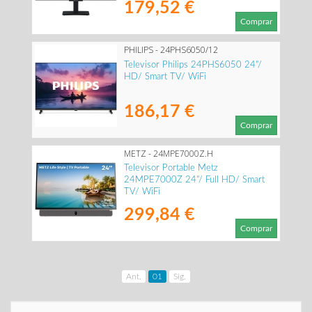
179,52 €
Comprar
PHILIPS - 24PHS6050/12
Televisor Philips 24PHS6050 24"/
HD/ Smart TV/ WiFi
186,17 €
Comprar
METZ - 24MPE7000Z.H
Televisor Portable Metz
24MPE7000Z 24"/ Full HD/ Smart
TV/ WiFi
299,84 €
Comprar
Ant.
01
Sig.