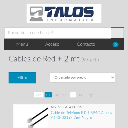
Menú
Acceso
Contacto
0
Cables de Red + 2 mt
(97 art.)
Filtro
Ant.
01
02
03
...
06
Sig.
AISENS - A143-0319
Cable de Teléfono RJ11 6P4C Aisens
A143-0319/ 2m/ Negro