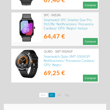
67,40 €
Comprar
SPC - 9653N
Smartwatch SPC Smartee Duo Pro
9653N/ Notificaciones/ Frecuencia
Cardíaca/ GPS/ Negro/ Incluye
Correa Extra
64,47 €
Comprar
QUBO - SMT-500AGP
Smartwatch Qubo SMT-500AGP/
Notificaciones/ Frecuencia Cardíaca/
GPS/ Negro
69,25 €
Comprar
Ant.
01
02
Sig.