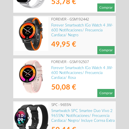
53,78 €
Comprar
FOREVER - GSM192442
Forever Smartwatch IGo Watch 4 JW-
600 Notificaciones/ Frecuencia
Cardiaca/ Negro
49,95 €
Comprar
FOREVER - GSM192507
Forever Smartwatch IGo Watch 4 JW-
600 Notificaciones/ Frecuencia
Cardiaca/ Rosa
50,08 €
Comprar
SPC - 9655N
Smartwatch SPC Smartee Duo Vivo 2
9655N/ Notificaciones/ Frecuencia
Cardíaca/ Negro/ Incluye Correa Extra