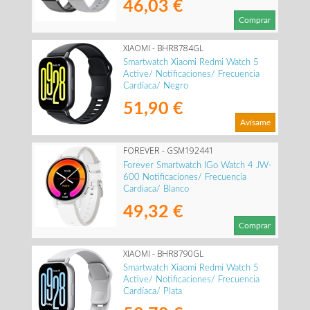
46,03 €
Comprar
XIAOMI - BHR8784GL
Smartwatch Xiaomi Redmi Watch 5
Active/ Notificaciones/ Frecuencia
Cardíaca/ Negro
51,90 €
Avísame
FOREVER - GSM192441
Forever Smartwatch IGo Watch 4 JW-
600 Notificaciones/ Frecuencia
Cardiaca/ Blanco
49,32 €
Comprar
XIAOMI - BHR8790GL
Smartwatch Xiaomi Redmi Watch 5
Active/ Notificaciones/ Frecuencia
Cardíaca/ Plata