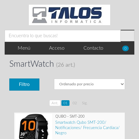
Menú
Acceso
Contacto
0
SmartWatch
(26 art.)
Filtro
Ant.
01
02
Sig.
QUBO - SMT-200
Smartwatch Qubo SMT-200/
Notificaciones/ Frecuencia Cardíaca/
Negro