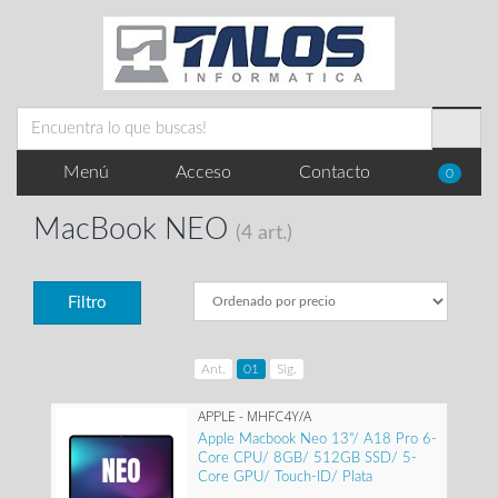
Menú
Acceso
Contacto
0
MacBook NEO
(4 art.)
Filtro
Ant.
01
Sig.
APPLE - MHFC4Y/A
Apple Macbook Neo 13"/ A18 Pro 6-
Core CPU/ 8GB/ 512GB SSD/ 5-
Core GPU/ Touch-ID/ Plata