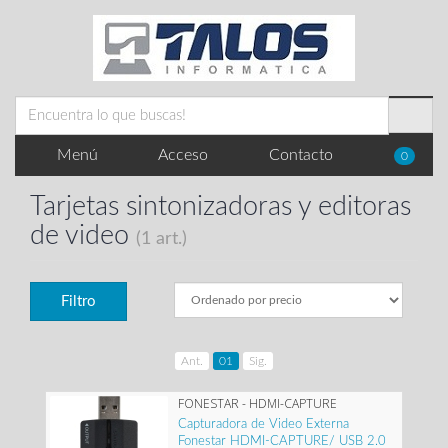
Menú
Acceso
Contacto
0
Tarjetas sintonizadoras y editoras
de video
(1 art.)
Filtro
Ant.
01
Sig.
FONESTAR - HDMI-CAPTURE
Capturadora de Video Externa
Fonestar HDMI-CAPTURE/ USB 2.0