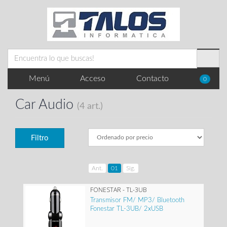
Menú
Acceso
Contacto
0
Car Audio
(4 art.)
Filtro
Ant.
01
Sig.
FONESTAR - TL-3UB
Transmisor FM/ MP3/ Bluetooth
Fonestar TL-3UB/ 2xUSB