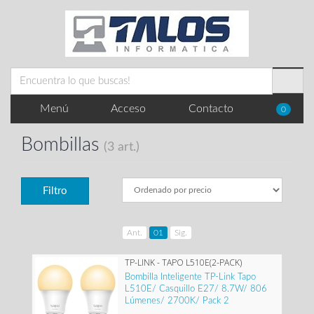
Menú
Acceso
Contacto
0
Bombillas
(3 art.)
Filtro
Ant.
01
Sig.
TP-LINK - TAPO L510E(2-PACK)
Bombilla Inteligente TP-Link Tapo
L510E/ Casquillo E27/ 8.7W/ 806
Lúmenes/ 2700K/ Pack 2