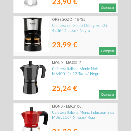
23,90 €
Comprar
ORBEGOZO - 18485
Cafetera de Goteo Orbegozo CG
4206/ 6 Tazas/ Negra
23,99 €
Comprar
MONIX - M640012
Cafetera Italiana Monix Noir
M640012/ 12 Tazas/ Negra
25,24 €
Comprar
MONIX - M863106
Cafetera Italiana Monix Induction Inox
M863106/ 6 Tazas/ Roja