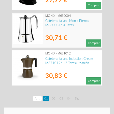
27,77 €
Comprar
MONIX - M630004
Cafetera Italiana Monix Eterna
M630004/ 4 Tazas
30,71 €
Comprar
MONIX - M671012
Cafetera Italiana Induction Cream
M671012/ 12 Tazas/ Marrón
30,83 €
Comprar
Ant.
01
02
03
04
Sig.