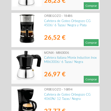
26,23 €
Comprar
ORBEGOZO - 18486
Cafetera de Goteo Orbegozo CG
4506/ 6 Tazas/ Negra y Plata
26,52 €
Comprar
MONIX - M863006
Cafetera Italiana Monix Induction Inox
M863006/ 6 Tazas/ Negra
26,97 €
Comprar
ORBEGOZO - 16894
Cafetera de Goteo Orbegozo CG
4060N/ 12 Tazas/ Negra