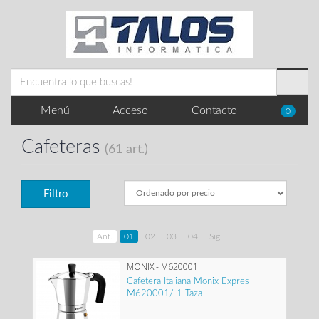
Menú
Acceso
Contacto
0
Cafeteras
(61 art.)
Filtro
Ant.
01
02
03
04
Sig.
MONIX - M620001
Cafetera Italiana Monix Expres
M620001/ 1 Taza