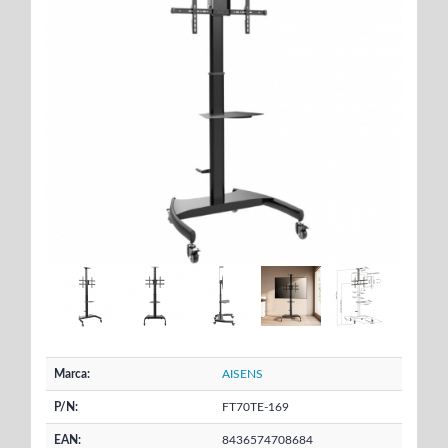
Marca:
AISENS
P/N:
FT70TE-169
EAN:
8436574708684