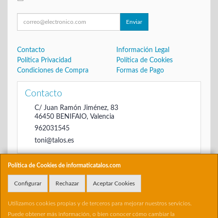
Enviar
Contacto
Información Legal
Política Privacidad
Política de Cookies
Condiciones de Compra
Formas de Pago
Contacto
C/ Juan Ramón Jiménez, 83
46450
BENIFAIO
,
Valencia
962031545
toni@talos.es
Política de Cookies de informaticatalos.com
Horario
Configurar
Rechazar
Aceptar Cookies
De 16:00 hasta las 20:30
Utilizamos cookies propias y de terceros para mejorar nuestros servicios.
Puede obtener más información, o bien conocer cómo cambiar la