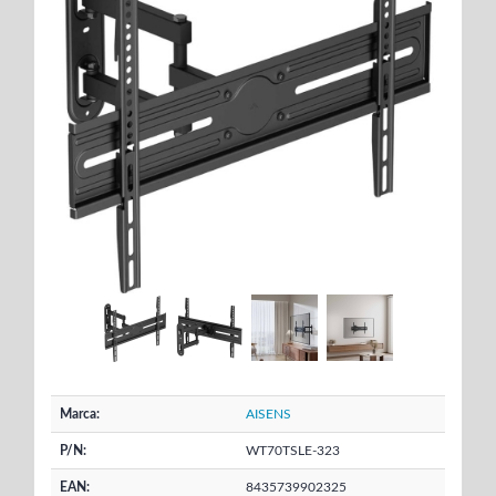
Marca:
AISENS
P/N:
WT70TSLE-323
EAN:
8435739902325