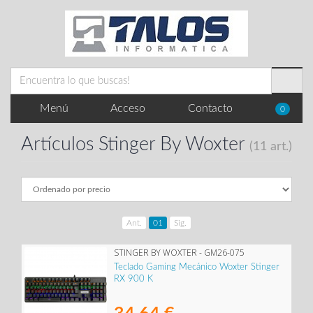
Menú
Acceso
Contacto
0
Artículos Stinger By Woxter
(11 art.)
Ant.
01
Sig.
STINGER BY WOXTER - GM26-075
Teclado Gaming Mecánico Woxter Stinger
RX 900 K