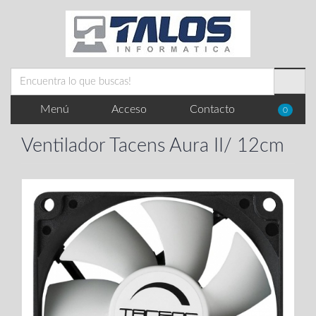
Menú
Acceso
Contacto
0
Ventilador Tacens Aura II/ 12cm