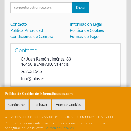
Enviar
Contacto
Información Legal
Política Privacidad
Política de Cookies
Condiciones de Compra
Formas de Pago
Contacto
C/ Juan Ramón Jiménez, 83
46450
BENIFAIO
,
Valencia
962031545
toni@talos.es
Política de Cookies de informaticatalos.com
Horario
Configurar
Rechazar
Aceptar Cookies
De 16:00 hasta las 20:30
Utilizamos cookies propias y de terceros para mejorar nuestros servicios.
Puede obtener más información, o bien conocer cómo cambiar la
configuración, en nuestra
Política de Cookies
.
, , , , España. - C.I.F.: 22698504B - Tfno: