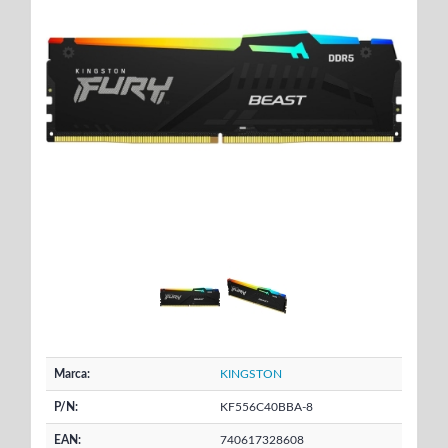
Marca:
KINGSTON
P/N:
KF556C40BBA-8
EAN:
740617328608