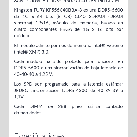
8GB 1G x 64-Bit
DDR5-5600 CL40 288-Pin DIMM
Kingston FURY KF556C40BBA-8 es una DDR5-5600
de 1G x 64 bits (8 GB)
CL40 SDRAM (DRAM
síncrona) 1Rx16, módulo de memoria,
basado en
cuatro componentes FBGA de 1G x 16 bits por
módulo.
El módulo admite perfiles de memoria Intel® Extreme
(Intel®
XMP) 3.0.
Cada módulo ha sido probado para funcionar en
DDR5-5600 a una
sincronización de baja latencia de
40-40-40 a 1,25 V.
Los SPD son
programado para la latencia estándar
JEDEC sincronización DDR5-4800
de 40-39-39 a
1,1V.
Cada DIMM de 288 pines utiliza contacto
dorado
dedos
Especificaciones