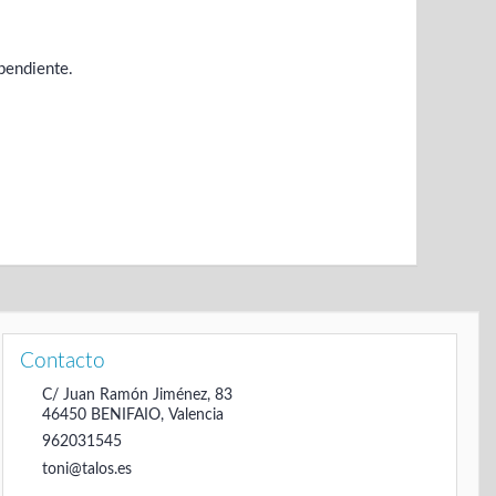
pendiente.
Contacto
C/ Juan Ramón Jiménez, 83
46450
BENIFAIO
,
Valencia
962031545
toni@talos.es