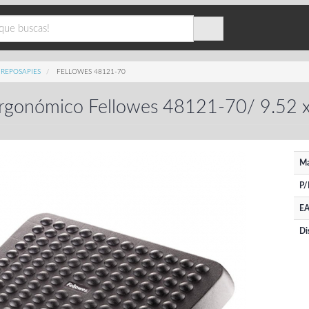
REPOSAPIES
FELLOWES 48121-70
Ergonómico Fellowes 48121-70/ 9.52 
Ma
P/
EA
Di