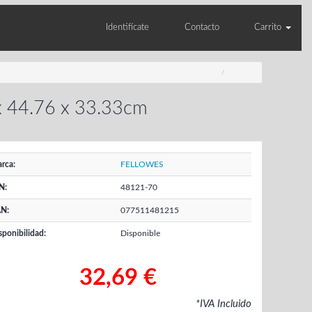
Identifícate
Contacto
Carrito
x 44.76 x 33.33cm
rca:
FELLOWES
N:
48121-70
N:
077511481215
sponibilidad:
Disponible
32,69 €
*IVA Incluido