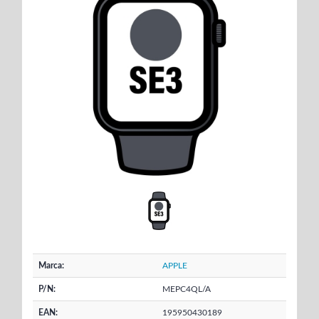
Marca:
APPLE
P/N:
MEPC4QL/A
EAN:
195950430189