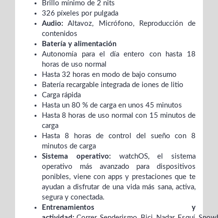
Brillo mínimo de 2 nits
326 píxeles por pulgada
Audio:
Altavoz,
Micrófono,
Reproducción de
contenidos
Batería y alimentación
Autonomía para el día entero con hasta 18
horas de uso normal
Hasta 32 horas en modo de bajo consumo
Batería recargable integrada de iones de litio
Carga rápida
Hasta un 80 % de carga en unos 45 minutos
Hasta 8 horas de uso normal con 15 minutos de
carga
Hasta 8 horas de control del sueño con 8
minutos de carga
Sistema operativo:
watchOS, el sistema
operativo más avanzado para dispositivos
ponibles, viene con apps y prestaciones que te
ayudan a disfrutar de una vida más sana, activa,
segura y conectada.
Entrenamientos y
actividad:
Correr, Senderismo, Bici, Nadar,
Esquí,
Snow