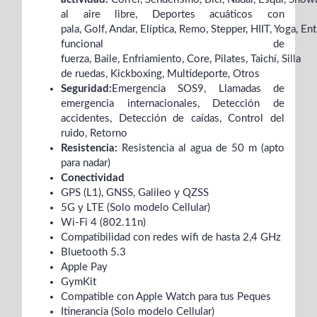
al aire libre,
Deportes acuáticos con
pala,
Golf,
Andar,
Elíptica,
Remo,
Stepper,
HIIT,
Yoga,
Ent
funcional de
fuerza,
Baile,
Enfriamiento,
Core,
Pilates,
Taichí,
Silla
de ruedas,
Kickboxing,
Multideporte,
Otros
Seguridad:
Emergencia SOS9,
Llamadas de
emergencia internacionales,
Detección de
accidentes,
Detección de caídas,
Control del
ruido,
Retorno
Resistencia:
Resistencia al agua de 50 m (apto
para nadar)
Conectividad
GPS (L1), GNSS, Galileo y QZSS
5G y LTE (Solo modelo Cellular)
Wi-Fi 4 (802.11n)
Compatibilidad con redes wifi de hasta 2,4 GHz
Bluetooth 5.3
Apple Pay
GymKit
Compatible con Apple Watch para tus Peques
Itinerancia (Solo modelo Cellular)