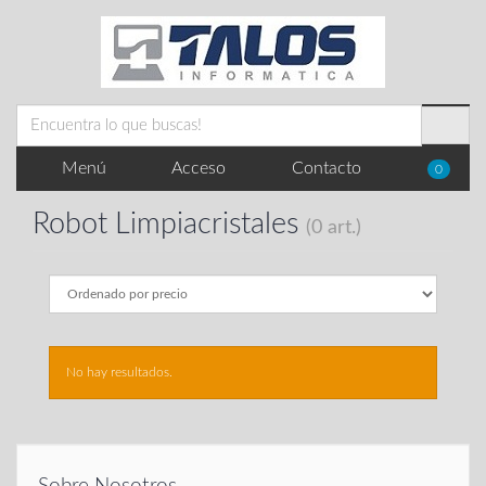
Menú
Acceso
Contacto
0
Robot Limpiacristales
(0 art.)
No hay resultados.