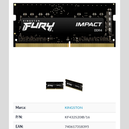
Marca:
KINGSTON
P/N:
KF432S20IB/16
EAN:
740617318395