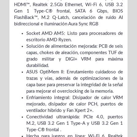
HDMI™, Realtek 2.5Gb Ethernet, Wi-Fi 6, USB 3.2
Gen 1 Type-C® frontal, SATA 6 Gbps, BIOS
FlashBack™, M.2 Q-Latch, cancelación de ruido AI
bidireccional e iluminación Aura Sync RGB
Socket AMD AM5: Listo para procesadores de
escritorio AMD Ryzen.
Solución de alimentación mejorada: PCB de seis
capas, chokes de aleación, componentes TUF de
grado militar y DIGI+ VRM para máxima
durabilidad.
ASUS OptiMem II: Enrutamiento cuidadoso de
trazas y vías, además de optimizaciones de la
capa base para preservar la integridad de la señal
para mejorar el overclocking de la memoria.
Enfriamiento integral: Disipador de calor VRM
mejorado, disipador de calor PCH, puertos de
ventilador híbrido y Fan Xpert 2+.
Conectividad ultrarrápida: PCIe 4.0, puertos
M.2, USB 3.2 Gen 1 Type-A y USB 3.2 Gen 1
Type-C® frontal .
Hecha para juegos en línea: Wi-Fi 6, Realtek