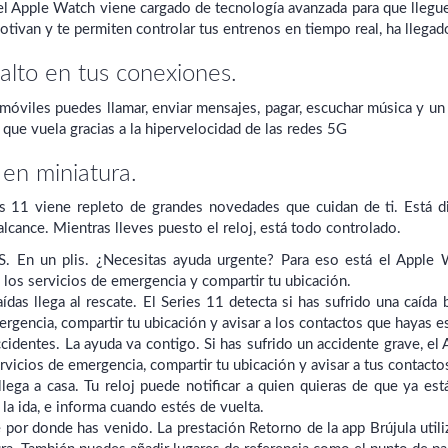
, el Apple Watch viene cargado de tecnología avanzada para que lleg
tivan y te permiten controlar tus entrenos en tiempo real, ha llegado
alto en tus conexiones.
móviles puedes llamar, enviar mensajes, pagar, escuchar música y un
que vuela gracias a la hipervelocidad de las redes 5G
 en miniatura.
s 11 viene repleto de grandes novedades que cuidan de ti. Está d
alcance. Mientras lleves puesto el reloj, está todo controlado.
. En un plis. ¿Necesitas ayuda urgente? Para eso está el Apple W
a los servicios de emergencia y compartir tu ubicación.
ídas llega al rescate. El Series 11 detecta si has sufrido una caíd
ergencia, compartir tu ubicación y avisar a los contactos que hayas e
cidentes. La ayuda va contigo. Si has sufrido un accidente grave, 
ervicios de emergencia, compartir tu ubicación y avisar a tus contact
 llega a casa. Tu reloj puede notificar a quien quieras de que ya est
la ida, e informa cuando estés de vuelta.
 por donde has venido. La prestación Retorno de la app Brújula util