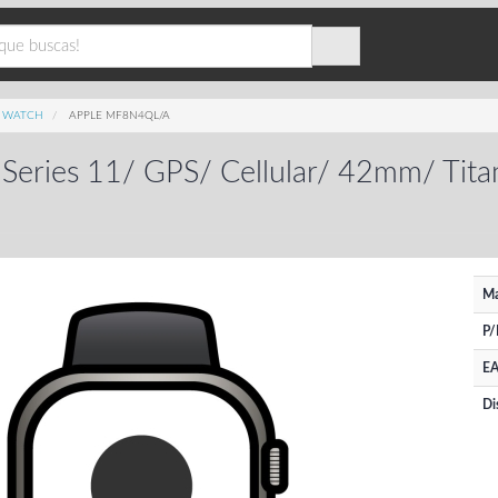
E WATCH
APPLE MF8N4QL/A
Series 11/ GPS/ Cellular/ 42mm/ Tita
Ma
P/
EA
Di