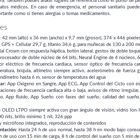
ra. También puedes añadir lugares de referencia como el punto de pa
atos médicos. En caso de emergencia, el personal sanitario puede
rtante como si tienes alergias o tomas medicamentos.
nes
:
42 mm (alto) x 36 mm (ancho) x 9,7 mm (grosor), 374 x 446 píxeles
o GPS + Cellular 29,7 g, titanio 34,6 g, para muñecas de 130 a 200 
al Crown con respuesta háptica, botón lateral, gestos de doble toque
ocesador de doble núcleo de 64 bits, Neural Engine de 4 núcleos, 
r eléctrico de frecuencia cardiaca, sensor óptico de frecuencia ca
ratura, brújula, altímetro siempre activo, acelerómetro de fuerza g
undímetro hasta 6 m, sensor de temperatura del agua
ar:
App Oxígeno en Sangre, App ECG, App Control del Ciclo con est
icaciones de frecuencia cardiaca alta o baja, avisos de ritmo irregu
o, App Ruido, App Sueño con fases del sueño, calidad del sueño, 
 OLED LTPO siempre activa con gran ángulo de visión, vidrio Ion-X su
00 nits, brillo mínimo 1 nit, 326 ppp
y micrófono integrados, reproducción de contenidos
ntación:
Hasta 24 h de uso normal, hasta 38 h en modo bajo consumo,
h de uso con 15 min de carga, 8 h de control del sueño con 5 min de 