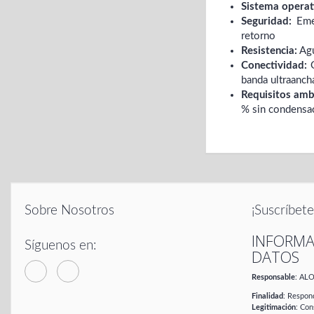
Sistema operat
Seguridad:
Emer
retorno
Resistencia:
Agu
Conectividad:
G
banda ultraanch
Requisitos amb
% sin condensac
Sobre Nosotros
¡Suscríbete
INFORMA
Síguenos en:
DATOS
Responsable
: AL
Finalidad
: Respond
Legitimación
: Con