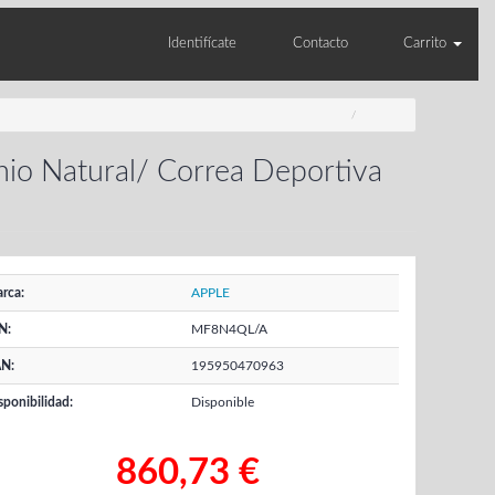
Identifícate
Contacto
Carrito
nio Natural/ Correa Deportiva
rca:
APPLE
N:
MF8N4QL/A
N:
195950470963
sponibilidad:
Disponible
860,73 €