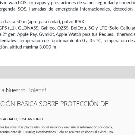
ivo:
watchOS, con apps y prestaciones de salud, seguridad y conecti
gencia SOS, llamadas de emergencia internacionales, detección de
a hasta 50 m (apto para nadar), polvo IP6X
PS (L1), GLONASS, Galileo, QZSS, BeiDou, 5G y LTE (Solo Cellular)
a 2ª gen, Apple Pay, GymKit, Apple Watch para tus Peques, itinerancia
ientales:
Temperatura de funcionamiento 0 a 35 °C, temperatura de 
ión, altitud máxima 3.000 m
 a Nuestro Boletín!
CIÓN BÁSICA SOBRE PROTECCIÓN DE
OS AGUADO, JOSE ANTONIO
er las consultas planteadas por el usuario y enviarle la información solicitada;
sentimiento del usuario;
Destinatarios
: Solo se realizan cesiones si existe una