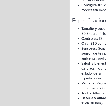
no haya cobertu
Configura tus d
médica tan impo
Especificacio
Tamaño y peso
30,3 g, alumini
Controles:
Digit
Chip:
S10 con pr
Sensores:
Senso
sensor de tempe
ambiental, prof
Salud y bienest
Cardiaca, notif
estado de ánim
hipertensión
Pantalla:
Retina
brillo hasta 2.0
Audio:
Altavoz 
Batería y alime
% en 30 min, 8 