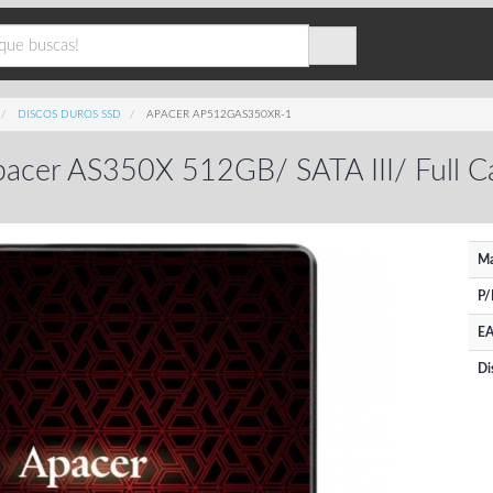
DISCOS DUROS SSD
APACER AP512GAS350XR-1
acer AS350X 512GB/ SATA III/ Full C
Ma
P/
EA
Di