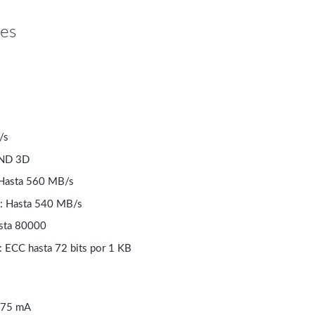
nes
s
/s
AND 3D
: Hasta 560 MB/s
ra: Hasta 540 MB/s
asta 80000
: ECC hasta 72 bits por 1 KB
275 mA